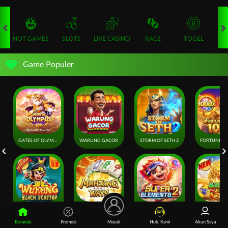
HOT GAMES
SLOTS
LIVE CASINO
RACE
TOGEL
OL
Game Populer
GATES OF OLYMPUS POP
WARUNG GACOR
STORM OF SETH 2
WUKONG - BLACK SCATTER
MAHJONG WAYS
SUPER ELEMENTS 2
Beranda
Promosi
Masuk
Hub. Kami
Akun Saya