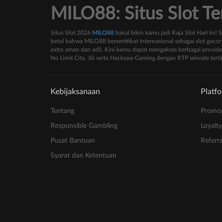
MILO88: Situs Slot Te
Situs Slot 2026
MILO88
bakal bikin kamu jadi Raja Slot Hari Ini
betul bahwa MILO88 bersertifikat Internasional sebagai slot gaco
extra aman dan adil. Kini kamu dapat mengakses berbagai provide
No Limit City, Jili serta Hacksaw Gaming dengan RTP winrate terti
Kebijaksanaan
Platf
Tentang
Promos
Responsible Gambling
Loyalty
Pusat Bantuan
Referra
Syarat dan Ketentuan