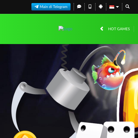
Main di Telegram
HOT GAMES