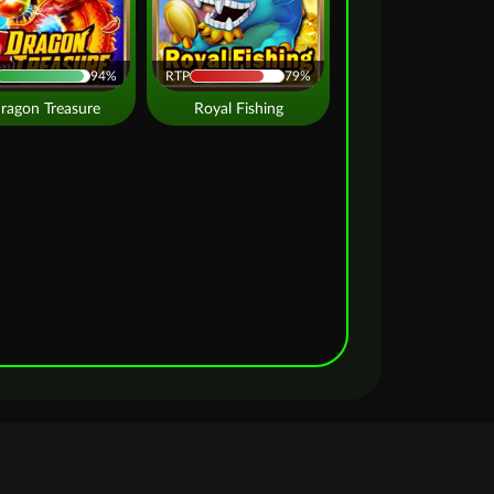
94%
RTP
79%
ragon Treasure
Royal Fishing