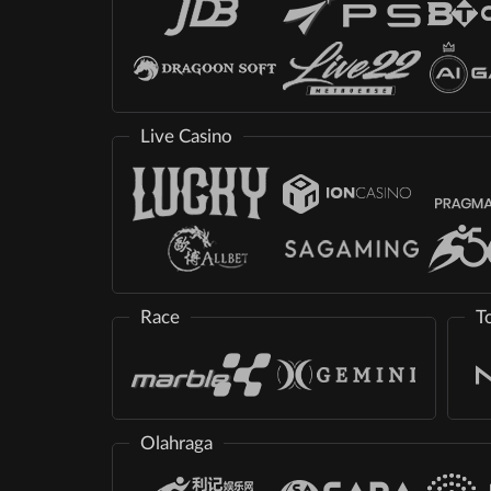
Live Casino
Race
T
Olahraga