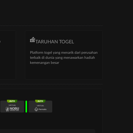
O
TARUHAN TOGEL
Platform togel yang menarik dari perusahan
terbaik di dunia yang menawarkan hadiah
kemenangan besar