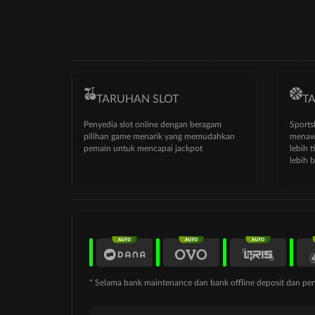
TARUHAN SLOT
T
Penyedia slot online dengan beragam
Sports
pilihan game menarik yang memudahkan
menawa
pemain untuk mencapai jackpot
lebih 
lebih 
* Selama bank maintenance dan bank offline deposit dan pen