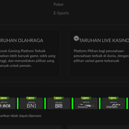
Poker
E-Sports
ARUHAN OLAHRAGA
TARUHAN LIVE KASIN
book Gaming Platform Terbaik
Platform Pilihan bagi perusahaan-
rkan lebih banyak game, odds yang
perusahaan terbaik di dunia, dengan
tinggi, dan menyediakan pilihan yang
pilihan variasi game terbanyak
banyak untuk pemain.
arikan tidak dapat diproses