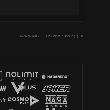
©2026 MILO88. Hak cipta dilindungi | 18+