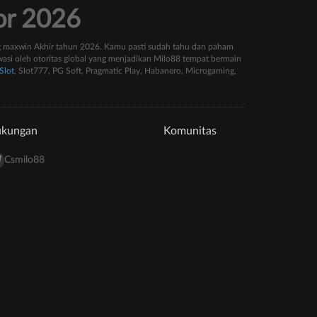
cor 2026
pang maxwin Akhir tahun 2026. Kamu pasti sudah tahu dan paham
awasi oleh otoritas global yang menjadikan Milo88 tempat bermain
Slot
, Slot777, PG Soft, Pragmatic Play, Habanero, Microgaming,
kungan
Komunitas
Csmilo88