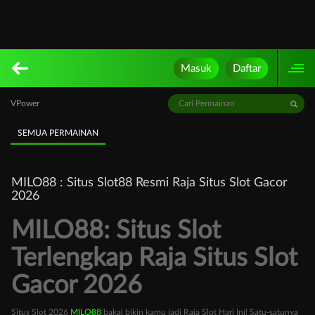
Masuk
Daftar
VPower
SEMUA PERMAINAN
MILO88 : Situs Slot88 Resmi Raja Situs Slot Gacor
2026
MILO88: Situs Slot
Terlengkap Raja Situs Slot
Gacor 2026
Situs Slot 2026
MILO88
bakal bikin kamu jadi Raja Slot Hari Ini! Satu-satunya