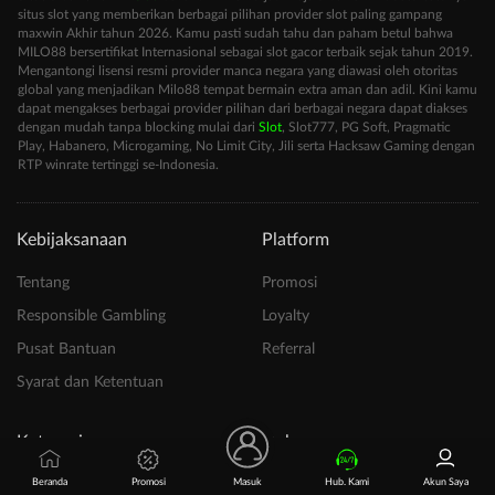
situs slot yang memberikan berbagai pilihan provider slot paling gampang
maxwin Akhir tahun 2026. Kamu pasti sudah tahu dan paham betul bahwa
MILO88 bersertifikat Internasional sebagai slot gacor terbaik sejak tahun 2019.
Mengantongi lisensi resmi provider manca negara yang diawasi oleh otoritas
global yang menjadikan Milo88 tempat bermain extra aman dan adil. Kini kamu
dapat mengakses berbagai provider pilihan dari berbagai negara dapat diakses
dengan mudah tanpa blocking mulai dari
Slot
, Slot777, PG Soft, Pragmatic
Play, Habanero, Microgaming, No Limit City, Jili serta Hacksaw Gaming dengan
RTP winrate tertinggi se-Indonesia.
Kebijaksanaan
Platform
Tentang
Promosi
Responsible Gambling
Loyalty
Pusat Bantuan
Referral
Syarat dan Ketentuan
Kategori
Dukungan
Hot Games
Beranda
Promosi
Masuk
Hub. Kami
Akun Saya
Csmilo88