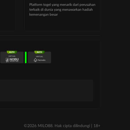
Platform togel yang menarik dari perusahan
terbaik di dunia yang menawarkan hadiah
kemenangan besar
©2026 MILO88. Hak cipta dilindungi | 18+