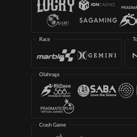
Race
T
Olahraga
Crash Game