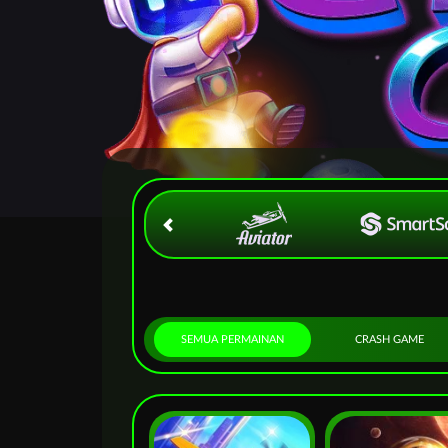
SEMUA PERMAINAN
CRASH GAME