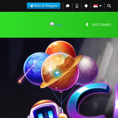
Main di Telegram
HOT GAMES