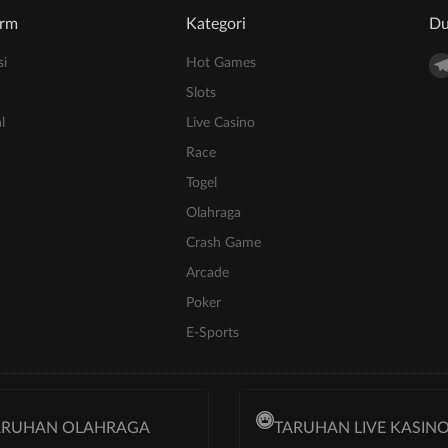
orm
Kategori
Du
i
Hot Games
Slots
l
Live Casino
Race
Togel
Olahraga
Crash Game
Arcade
Poker
E-Sports
ARUHAN OLAHRAGA
TARUHAN LIVE KASIN