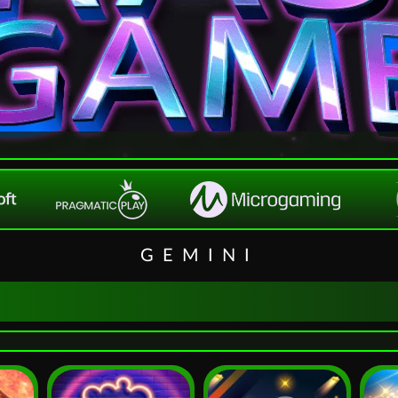
GEMINI