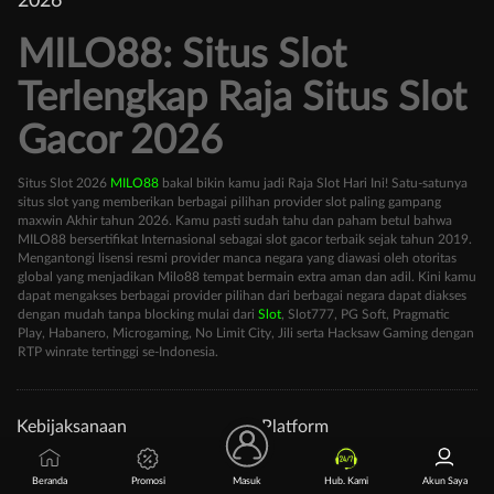
2026
MILO88: Situs Slot
Terlengkap Raja Situs Slot
Gacor 2026
Situs Slot 2026
MILO88
bakal bikin kamu jadi Raja Slot Hari Ini! Satu-satunya
situs slot yang memberikan berbagai pilihan provider slot paling gampang
maxwin Akhir tahun 2026. Kamu pasti sudah tahu dan paham betul bahwa
MILO88 bersertifikat Internasional sebagai slot gacor terbaik sejak tahun 2019.
Mengantongi lisensi resmi provider manca negara yang diawasi oleh otoritas
global yang menjadikan Milo88 tempat bermain extra aman dan adil. Kini kamu
dapat mengakses berbagai provider pilihan dari berbagai negara dapat diakses
dengan mudah tanpa blocking mulai dari
Slot
, Slot777, PG Soft, Pragmatic
Play, Habanero, Microgaming, No Limit City, Jili serta Hacksaw Gaming dengan
RTP winrate tertinggi se-Indonesia.
Kebijaksanaan
Platform
Tentang
Promosi
Beranda
Promosi
Masuk
Hub. Kami
Akun Saya