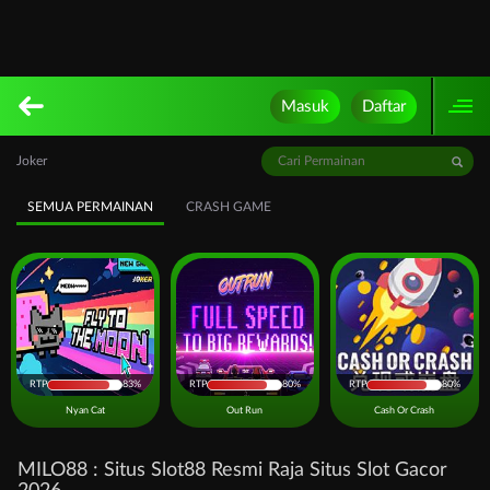
Masuk
Daftar
Joker
SEMUA PERMAINAN
CRASH GAME
RTP
83%
RTP
80%
RTP
80%
Nyan Cat
Out Run
Cash Or Crash
MILO88 : Situs Slot88 Resmi Raja Situs Slot Gacor