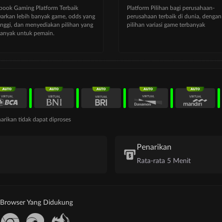
book Gaming Platform Terbaik
Platform Pilihan bagi perusahaan-
rkan lebih banyak game, odds yang
perusahaan terbaik di dunia, dengan
tinggi, dan menyediakan pilihan yang
pilihan variasi game terbanyak
banyak untuk pemain.
arikan tidak dapat diproses
Penarikan
Rata-rata 5 Menit
Browser Yang Didukung