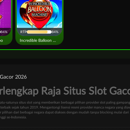
84%
RTP
84%
bo
Incredible Balloon Machine
t Gacor 2026
rlengkap Raja Situs Slot Ga
! Satu-satunya situs slot yang memberikan berbagai pilihan provider slot paling gam
r terbaik sejak tahun 2019. Mengantongi lisensi resmi provider manca negara yang di
r pilihan dari berbagai negara dapat diakses dengan mudah tanpa blocking mulai dari
nggi se-Indonesia.