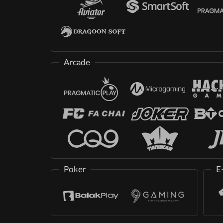
Arcade
Poker
E