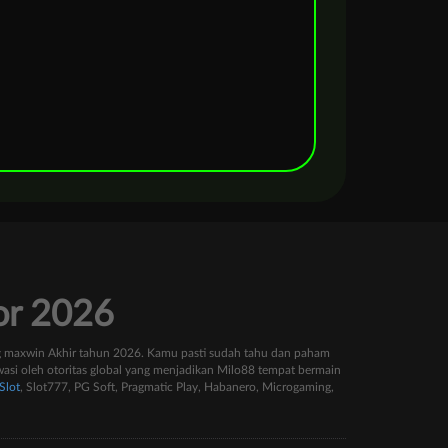
cor 2026
pang maxwin Akhir tahun 2026. Kamu pasti sudah tahu dan paham
awasi oleh otoritas global yang menjadikan Milo88 tempat bermain
Slot
, Slot777, PG Soft, Pragmatic Play, Habanero, Microgaming,