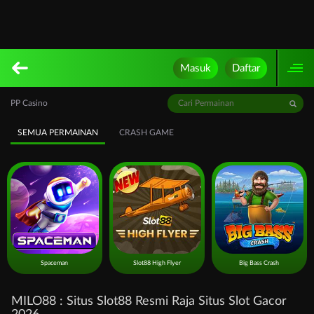
Masuk
Daftar
PP Casino
SEMUA PERMAINAN
CRASH GAME
Spaceman
Slot88 High Flyer
Big Bass Crash
MILO88 : Situs Slot88 Resmi Raja Situs Slot Gacor