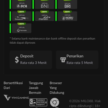
* Selama bank maintenance dan bank offline deposit dan penarikan
tidak dapat diproses
Deposit
Penarikan
Rata-rata 3 Menit
Rata-rata 5 Menit
Bersertifikasi
Tanggung
Browser
Dari
Jawab
Yang
Bermain
Didukung
©2026 MILO88. Hak
cipta dilindungi | 18+