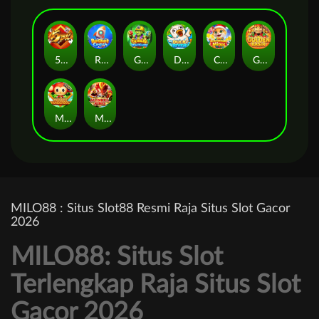
5PK
Rocket Crash
Goblin Treasure
Duck River
Christmas Mines
GOLDEN BASIN
Monkey Thunderbolt
Monkey King
MILO88 : Situs Slot88 Resmi Raja Situs Slot Gacor
2026
MILO88: Situs Slot
Terlengkap Raja Situs Slot
Gacor 2026