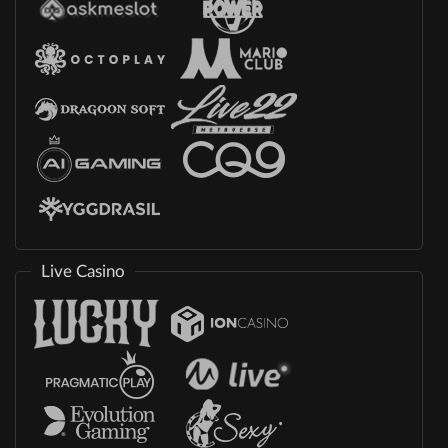
Live Casino