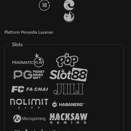
Platform Penyedia Layanan
Slots