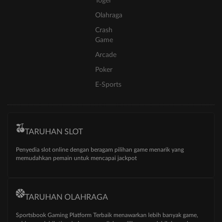
Togel
Olahraga
Crash
Game
Arcade
Poker
E-Sports
TARUHAN SLOT
Penyedia slot online dengan beragam pilihan game menarik yang
memudahkan pemain untuk mencapai jackpot
TARUHAN OLAHRAGA
Sportsbook Gaming Platform Terbaik menawarkan lebih banyak game,