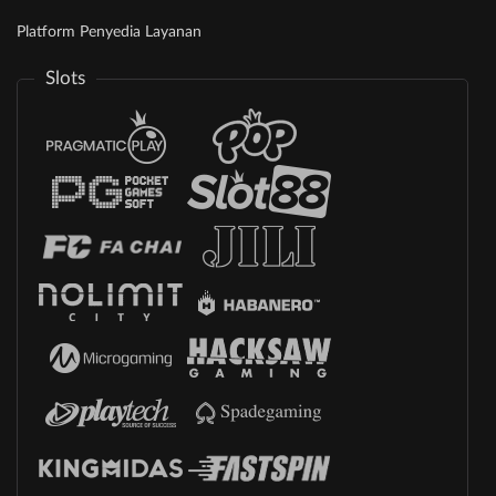
Platform Penyedia Layanan
Slots