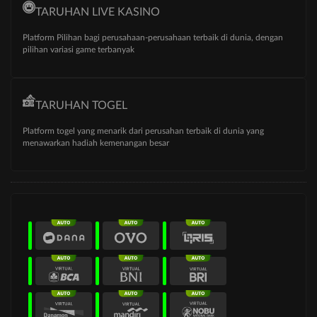
TARUHAN LIVE KASINO
Platform Pilihan bagi perusahaan-perusahaan terbaik di dunia, dengan
pilihan variasi game terbanyak
TARUHAN TOGEL
Platform togel yang menarik dari perusahan terbaik di dunia yang
menawarkan hadiah kemenangan besar