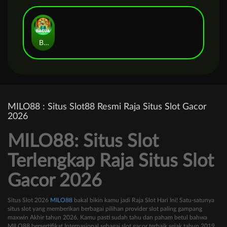
Bagua
MILO88 : Situs Slot88 Resmi Raja Situs Slot Gacor
2026
MILO88: Situs Slot
Terlengkap Raja Situs Slot
Gacor 2026
Situs Slot 2026
MILO88
bakal bikin kamu jadi Raja Slot Hari Ini! Satu-satunya
situs slot yang memberikan berbagai pilihan provider slot paling gampang
maxwin Akhir tahun 2026. Kamu pasti sudah tahu dan paham betul bahwa
MILO88 bersertifikat Internasional sebagai slot gacor terbaik sejak tahun 2019.