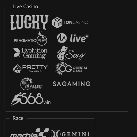
Live Casino
Race