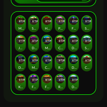
RTP
81%
RTP
95%
RTP
90%
RTP
80%
RTP
89%
RTP
92%
Mole Crash
Shade Dragons Fishing
Happy New Year
Piggy Bank TapTap
Fighter Fire
Super Super Fruit
RTP
80%
RTP
89%
RTP
80%
RTP
88%
RTP
93%
RTP
84%
Jogo Do Bicho
Dragon Master
Mines 2
Crazy King Kong
Dragon Fishing
Spirit Tide Legend
RTP
92%
RTP
89%
RTP
93%
RTP
88%
RTP
89%
RTP
84%
Dragon of Demons
Mines
Classic Mario
Rocket Derby
Dice
Cai Shen Fishing
RTP
94%
RTP
87%
RTP
84%
RTP
79%
RTP
94%
King Of Football
Fishing Disco
Fishing YiLuFa
Running Chicken
Dragon Fishing II