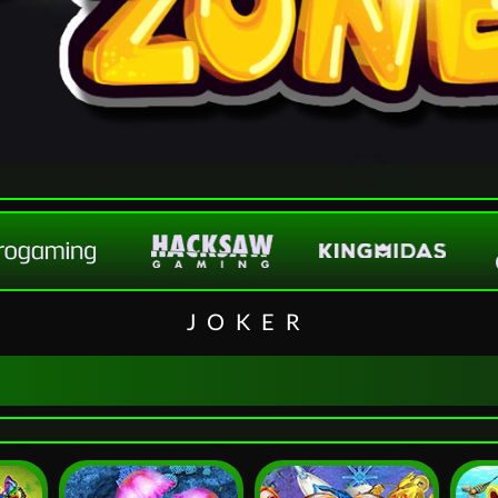
JOKER