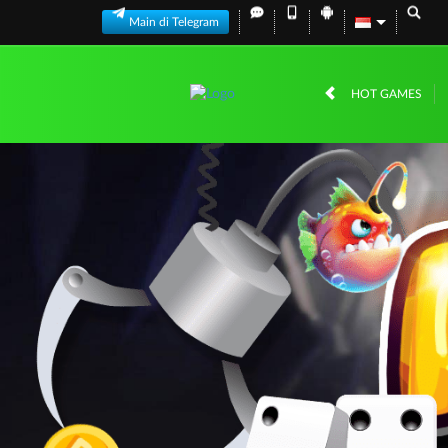
Main di Telegram
HOT GAMES