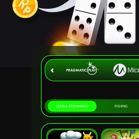
SEMUA PERMAINAN
FISHING