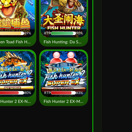
89%
RTP
90%
Golden Toad Fish Hunting
Fish Hunting: Da Sheng Nao Hai
80%
RTP
83%
Fish Hunter 2 EX-Newbie
Fish Hunter 2 EX-My Club