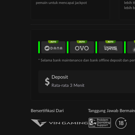
pemain untuk mencapai jackpot
lebih 
lebih 
* Selama bank maintenance dan bank offline deposit dan pen
Deposit
Rata-rata 3 Menit
Bersertifikasi Dari
Tanggung Jawab Bermain