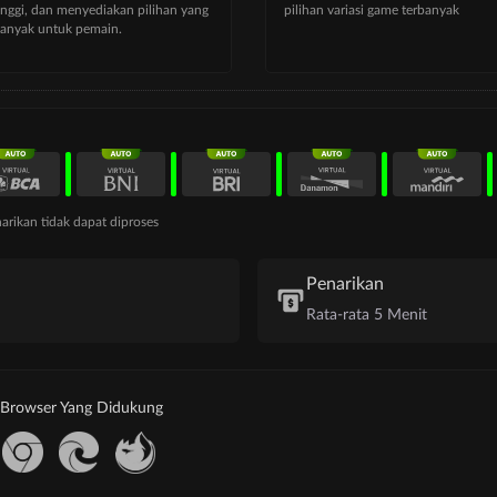
tinggi, dan menyediakan pilihan yang
pilihan variasi game terbanyak
banyak untuk pemain.
arikan tidak dapat diproses
Penarikan
Rata-rata 5 Menit
Browser Yang Didukung