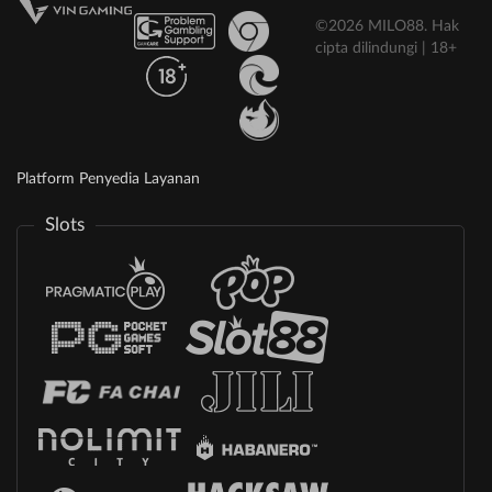
©2026 MILO88. Hak
cipta dilindungi | 18+
Platform Penyedia Layanan
Slots