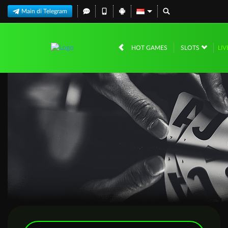
Main di Telegram
HOT GAMES
SLOTS
LI