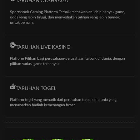
TARUHAN OLAHRAGA
Sportsbook Gaming Platform Terbaik menawarkan lebih banyak game,
odds yang lebih tinggi, dan menyediakan pilihan yang lebih banyak
untuk pemain.
TARUHAN LIVE KASINO
Platform Pilihan bagi perusahaan-perusahaan terbaik di dunia, dengan
pilihan variasi game terbanyak
TARUHAN TOGEL
Platform togel yang menarik dari perusahan terbaik di dunia yang
menawarkan hadiah kemenangan besar