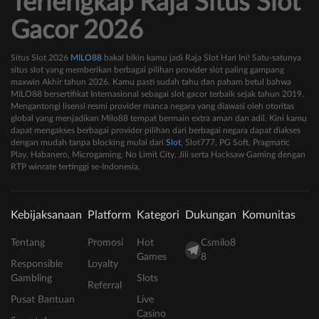
Terlengkap Raja Situs Slot
Gacor 2026
Situs Slot 2026
MILO88
bakal bikin kamu jadi Raja Slot Hari Ini! Satu-satunya
situs slot yang memberikan berbagai pilihan provider slot paling gampang
maxwin Akhir tahun 2026. Kamu pasti sudah tahu dan paham betul bahwa
MILO88 bersertifikat Internasional sebagai slot gacor terbaik sejak tahun 2019.
Mengantongi lisensi resmi provider manca negara yang diawasi oleh otoritas
global yang menjadikan Milo88 tempat bermain extra aman dan adil. Kini kamu
dapat mengakses berbagai provider pilihan dari berbagai negara dapat diakses
dengan mudah tanpa blocking mulai dari
Slot
, Slot777, PG Soft, Pragmatic
Play, Habanero, Microgaming, No Limit City, Jili serta Hacksaw Gaming dengan
RTP winrate tertinggi se-Indonesia.
Kebijaksanaan
Platform
Kategori
Dukungan
Komunitas
Tentang
Promosi
Hot
Csmilo8
Games
8
Responsible
Loyalty
Gambling
Slots
Referral
Pusat Bantuan
Live
Casino