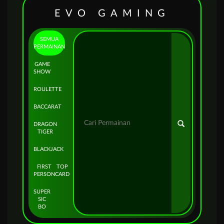
EVO GAMING
SEMUA
PERMAINAN
GAME
SHOW
ROULETTE
BACCARAT
DRAGON
TIGER
BLACKJACK
FIRST
TOP
PERSON
CARD
SUPER
SIC
BO