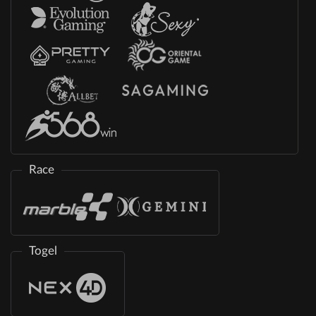
Race
Togel