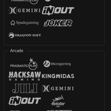
Arcade