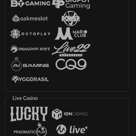
Live Casino