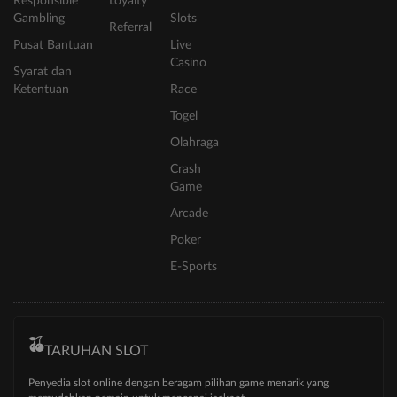
Responsible
Loyalty
Gambling
Slots
Referral
Pusat Bantuan
Live
Casino
Syarat dan
Ketentuan
Race
Togel
Olahraga
Crash
Game
Arcade
Poker
E-Sports
TARUHAN SLOT
Penyedia slot online dengan beragam pilihan game menarik yang