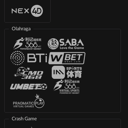
Olahraga
Crash Game