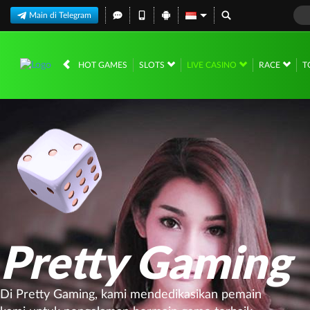
Main di Telegram
HOT GAMES
SLOTS
LIVE CASINO
RACE
T
Pretty Gaming
Di Pretty Gaming, kami mendedikasikan pemain