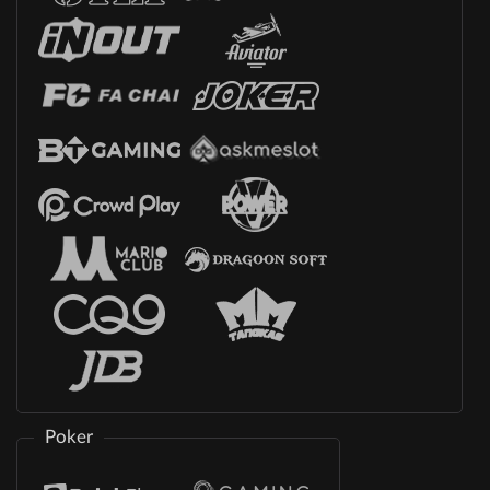
Poker