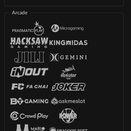
Arcade