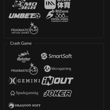
Crash Game