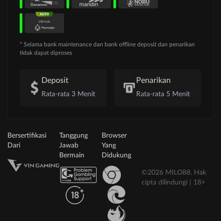
* Selama bank maintenance dan bank offline deposit dan penarikan
tidak dapat diproses
Deposit
Penarikan
Rata-rata 3 Menit
Rata-rata 5 Menit
Bersertifikasi
Tanggung
Browser
Dari
Jawab
Yang
Bermain
Didukung
©2026 MILO88. Hak
cipta dilindungi | 18+