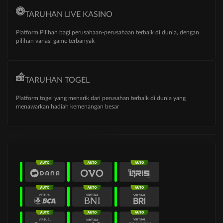
TARUHAN LIVE KASINO
Platform Pilihan bagi perusahaan-perusahaan terbaik di dunia, dengan
pilihan variasi game terbanyak
TARUHAN TOGEL
Platform togel yang menarik dari perusahan terbaik di dunia yang
menawarkan hadiah kemenangan besar