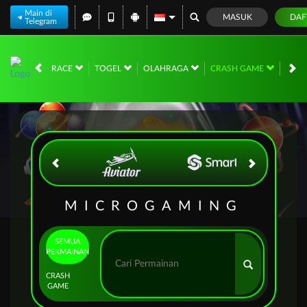
Main di
MASUK
DAF
Telegram
 CASINO
RACE
TOGEL
OLAHRAGA
CRASH GAME
ARC
MICROGAMING
SEMUA
PERMAINAN
CRASH
GAME