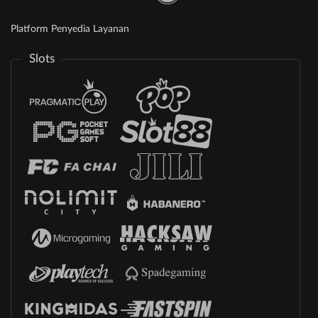
Platform Penyedia Layanan
Slots