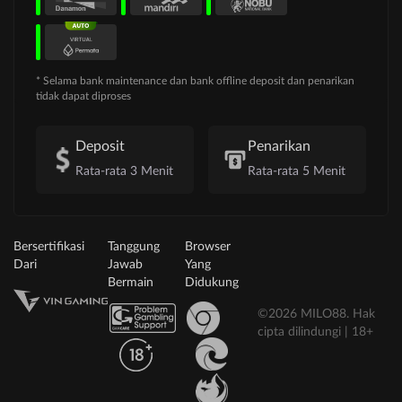
* Selama bank maintenance dan bank offline deposit dan penarikan
tidak dapat diproses
Deposit
Penarikan
Rata-rata 3 Menit
Rata-rata 5 Menit
Bersertifikasi
Tanggung
Browser
Dari
Jawab
Yang
Bermain
Didukung
©2026 MILO88. Hak
cipta dilindungi | 18+