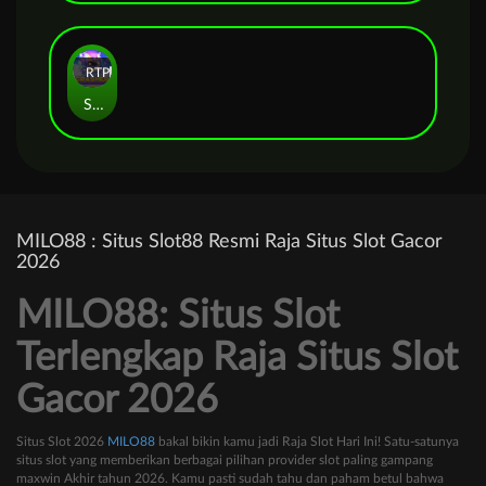
RTP
92%
Space Crasher
MILO88 : Situs Slot88 Resmi Raja Situs Slot Gacor
2026
MILO88: Situs Slot
Terlengkap Raja Situs Slot
Gacor 2026
Situs Slot 2026
MILO88
bakal bikin kamu jadi Raja Slot Hari Ini! Satu-satunya
situs slot yang memberikan berbagai pilihan provider slot paling gampang
maxwin Akhir tahun 2026. Kamu pasti sudah tahu dan paham betul bahwa