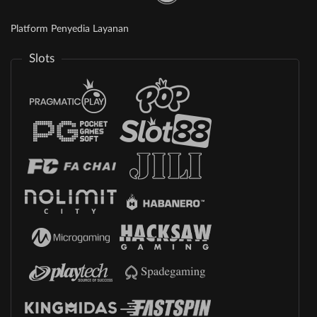
Platform Penyedia Layanan
Slots