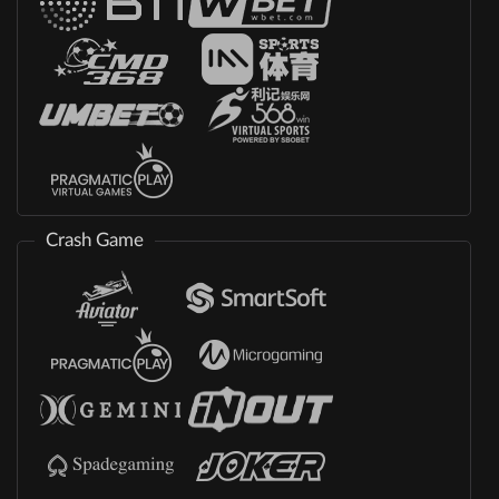
Crash Game