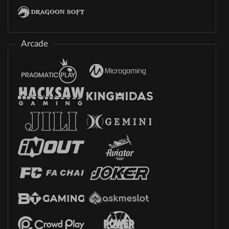
Arcade