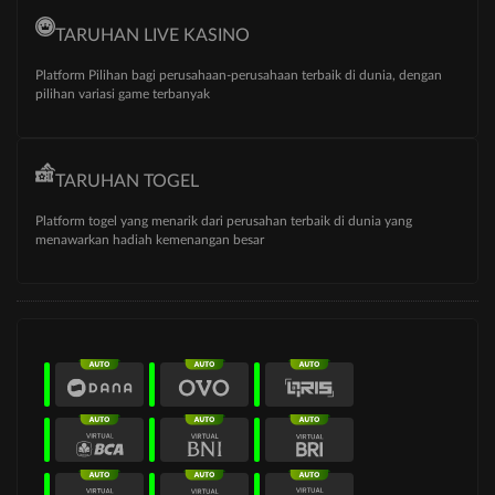
TARUHAN LIVE KASINO
Platform Pilihan bagi perusahaan-perusahaan terbaik di dunia, dengan
pilihan variasi game terbanyak
TARUHAN TOGEL
Platform togel yang menarik dari perusahan terbaik di dunia yang
menawarkan hadiah kemenangan besar