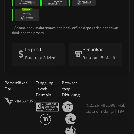
* Selama bank maintenance dan bank offline deposit dan penarikan
tidak dapat diproses
Deposit
Penarikan
Rata-rata 3 Menit
Rata-rata 5 Menit
Bersertifikasi
Tanggung
Browser
Dari
Jawab
Yang
Bermain
Didukung
©2026 MILO88. Hak
cipta dilindungi | 18+