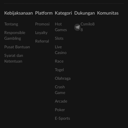
Kebijaksanaan
Platform
Kategori
Dukungan
Komunitas
Tentang
Promosi
Hot
Csmilo8
Games
8
Responsible
Loyalty
Gambling
Slots
Referral
Pusat Bantuan
Live
Casino
Syarat dan
Ketentuan
Race
Togel
Olahraga
Crash
Game
Arcade
Poker
E-Sports