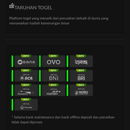
TARUHAN TOGEL
Platform togel yang menarik dari perusahan terbaik di dunia yang
menawarkan hadiah kemenangan besar
* Selama bank maintenance dan bank offline deposit dan penarikan
tidak dapat diproses