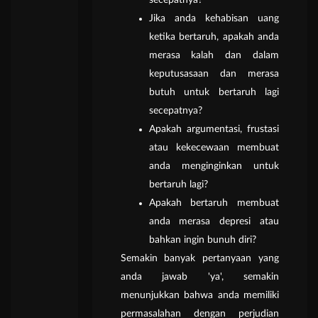
secepatnya?
Jika anda kehabisan uang
ketika bertaruh, apakah anda
merasa kalah dan dalam
keputusasaan dan merasa
butuh untuk bertaruh lagi
secepatnya?
Apakah argumentasi, frustasi
atau kekecewaan membuat
anda menginginkan untuk
bertaruh lagi?
Apakah bertaruh membuat
anda merasa depresi atau
bahkan ingin bunuh diri?
Semakin banyak pertanyaan yang
anda jawab 'ya', semakin
menunjukkan bahwa anda memiliki
permasalahan dengan perjudian