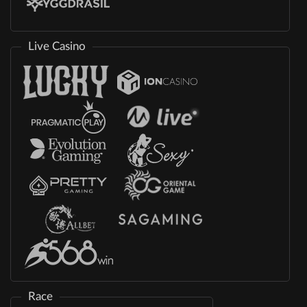
Live Casino
Race