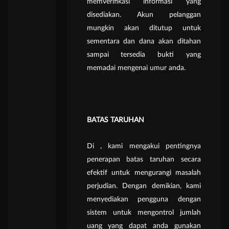
memverifikasi informasi yang
disediakan. Akun pelanggan
mungkin akan ditutup untuk
sementara dan dana akan ditahan
sampai tersedia bukti yang
memadai mengenai umur anda.
BATAS TARUHAN
Di
, kami mengakui pentingnya
penerapan batas taruhan secara
efektif untuk mengurangi masalah
perjudian. Dengan demikian, kami
menyediakan pengguna dengan
sistem untuk mengontrol jumlah
uang yang dapat anda gunakan