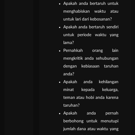
Apakah anda bertaruh untuk
menghabiskan waktu atau
untuk lari dari kebosanan?
Apakah anda bertaruh sendiri
untuk periode waktu yang
lama?
Pernahkah orang lain
mengkritik anda sehubungan
dengan kebiasaan taruhan
anda?
Apakah anda kehilangan
minat kepada keluarga,
teman atau hobi anda karena
taruhan?
Apakah anda pernah
berbohong untuk menutupi
jumlah dana atau waktu yang