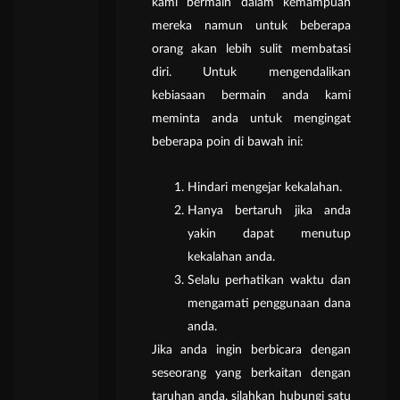
kami bermain dalam kemampuan
mereka namun untuk beberapa
orang akan lebih sulit membatasi
diri. Untuk mengendalikan
kebiasaan bermain anda kami
meminta anda untuk mengingat
beberapa poin di bawah ini:
Hindari mengejar kekalahan.
Hanya bertaruh jika anda
yakin dapat menutup
kekalahan anda.
Selalu perhatikan waktu dan
mengamati penggunaan dana
anda.
Jika anda ingin berbicara dengan
seseorang yang berkaitan dengan
taruhan anda, silahkan hubungi satu