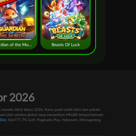
Guardian of the Museum
Beasts Of Luck
cor 2026
pang maxwin Akhir tahun 2026. Kamu pasti sudah tahu dan paham
awasi oleh otoritas global yang menjadikan Milo88 tempat bermain
Slot
, Slot777, PG Soft, Pragmatic Play, Habanero, Microgaming,