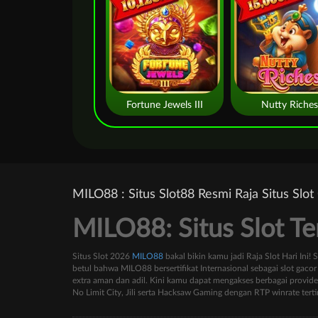
Fortune Jewels III
Nutty Riches
MILO88 : Situs Slot88 Resmi Raja Situs Slo
MILO88: Situs Slot Te
Situs Slot 2026
MILO88
bakal bikin kamu jadi Raja Slot Hari Ini
betul bahwa MILO88 bersertifikat Internasional sebagai slot gaco
extra aman dan adil. Kini kamu dapat mengakses berbagai provide
No Limit City, Jili serta Hacksaw Gaming dengan RTP winrate terti