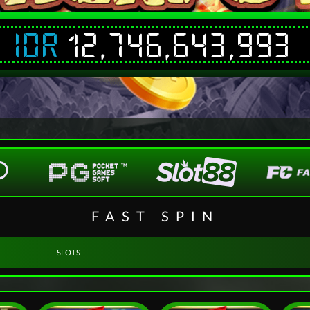
IDR
12,746,643,993
FAST SPIN
SLOTS