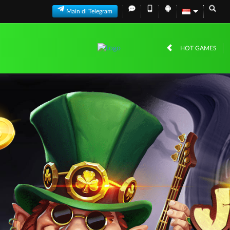
Main di Telegram
HOT GAMES