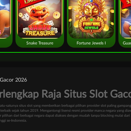
Snake Treasure
Fortune Jewels I
t Gacor 2026
rlengkap Raja Situs Slot Ga
! Satu-satunya situs slot yang memberikan berbagai pilihan provider slot paling gam
r terbaik sejak tahun 2019. Mengantongi lisensi resmi provider manca negara yang di
r pilihan dari berbagai negara dapat diakses dengan mudah tanpa blocking mulai dari
nggi se-Indonesia.