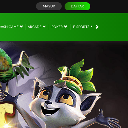
MASUK
DAFTAR
PROMOSI
RASH GAME
ARCADE
POKER
E-SPORTS