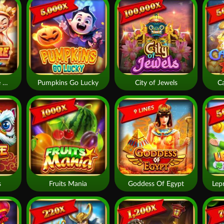
Adventure To The West
Pumpkins Go Lucky
City of Jewels
C
s
Fruits Mania
Goddess Of Egypt
Lep