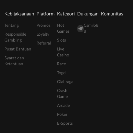
Kebijaksanaan
Platform
Kategori
Dukungan
Komunitas
Tentang
Promosi
Hot
Csmilo8
Games
8
Responsible
Loyalty
Gambling
Slots
Referral
Pusat Bantuan
Live
Casino
Syarat dan
Ketentuan
Race
Togel
Olahraga
Crash
Game
Arcade
Poker
E-Sports