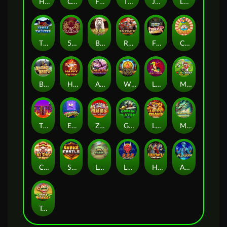
HELL HOT 100
CHRISTMAS GIFT
FIRE KINGDOM
TUTTI FRUTTI
JIN QIAN WA
LION KING
TRIPLE TWISTER
50 DRAGONS
BAI SHI
RAGNAROK FIRE STORM
FUNKEY MONKEY
CIRCUS
BONUS BEAR
HAPPY NEW YEAR
Alice Wonderland
Wings of God
LUCKY JOKER 5
MARIO GOLF
TIKI TORCH
EMONJI
ZHAO CAI TONG ZHI
Goblin Slayer
Lucky Snake
Mystical Beasts
Cai Shen Do
Snake Castle
Little Farm
LONG LONG LONG
Halloween Fortune
Aladdin Wishes
Triple Monkey