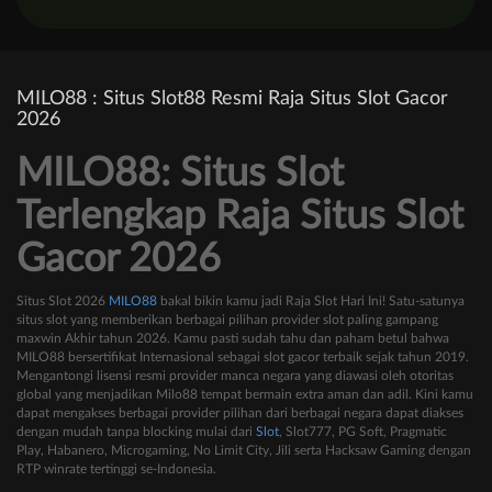
MILO88 : Situs Slot88 Resmi Raja Situs Slot Gacor
2026
MILO88: Situs Slot
Terlengkap Raja Situs Slot
Gacor 2026
Situs Slot 2026
MILO88
bakal bikin kamu jadi Raja Slot Hari Ini! Satu-satunya
situs slot yang memberikan berbagai pilihan provider slot paling gampang
maxwin Akhir tahun 2026. Kamu pasti sudah tahu dan paham betul bahwa
MILO88 bersertifikat Internasional sebagai slot gacor terbaik sejak tahun 2019.
Mengantongi lisensi resmi provider manca negara yang diawasi oleh otoritas
global yang menjadikan Milo88 tempat bermain extra aman dan adil. Kini kamu
dapat mengakses berbagai provider pilihan dari berbagai negara dapat diakses
dengan mudah tanpa blocking mulai dari
Slot
, Slot777, PG Soft, Pragmatic
Play, Habanero, Microgaming, No Limit City, Jili serta Hacksaw Gaming dengan
RTP winrate tertinggi se-Indonesia.