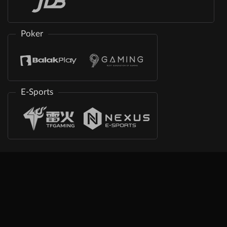
Poker
E-Sports