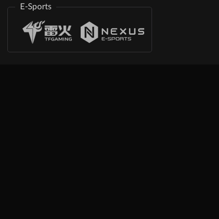
E-Sports