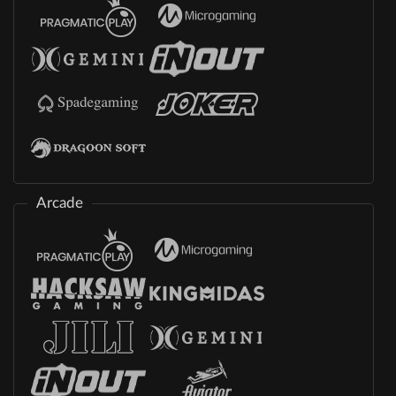
Arcade