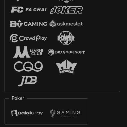
Poker