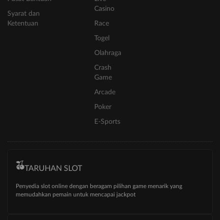
Casino
Syarat dan
Ketentuan
Race
Togel
Olahraga
Crash
Game
Arcade
Poker
E-Sports
TARUHAN SLOT
Penyedia slot online dengan beragam pilihan game menarik yang
memudahkan pemain untuk mencapai jackpot