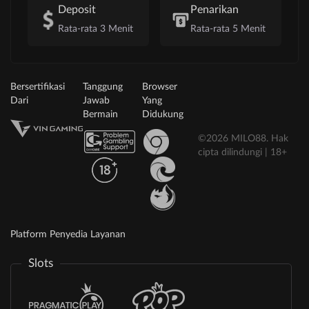
Deposit
Penarikan
Rata-rata 3 Menit
Rata-rata 5 Menit
Bersertifikasi
Tanggung
Browser
Dari
Jawab
Yang
Bermain
Didukung
©2026 MILO88. Hak
cipta dilindungi | 18+
Platform Penyedia Layanan
Slots