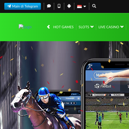
Main di Telegram
HOT GAMES
SLOTS
LIVE CASINO