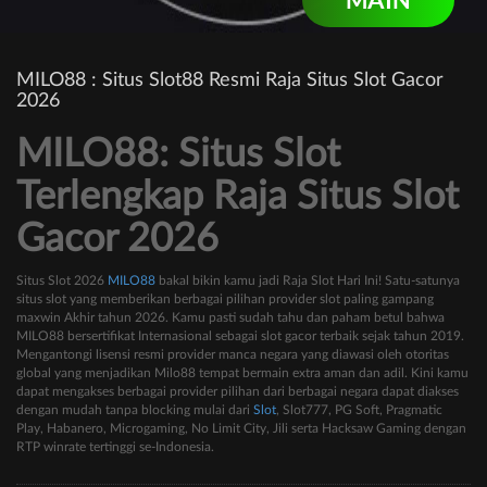
MILO88 : Situs Slot88 Resmi Raja Situs Slot Gacor
2026
MILO88: Situs Slot
Terlengkap Raja Situs Slot
Gacor 2026
Situs Slot 2026
MILO88
bakal bikin kamu jadi Raja Slot Hari Ini! Satu-satunya
situs slot yang memberikan berbagai pilihan provider slot paling gampang
maxwin Akhir tahun 2026. Kamu pasti sudah tahu dan paham betul bahwa
MILO88 bersertifikat Internasional sebagai slot gacor terbaik sejak tahun 2019.
Mengantongi lisensi resmi provider manca negara yang diawasi oleh otoritas
global yang menjadikan Milo88 tempat bermain extra aman dan adil. Kini kamu
dapat mengakses berbagai provider pilihan dari berbagai negara dapat diakses
dengan mudah tanpa blocking mulai dari
Slot
, Slot777, PG Soft, Pragmatic
Play, Habanero, Microgaming, No Limit City, Jili serta Hacksaw Gaming dengan
RTP winrate tertinggi se-Indonesia.