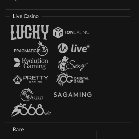
Live Casino
Race