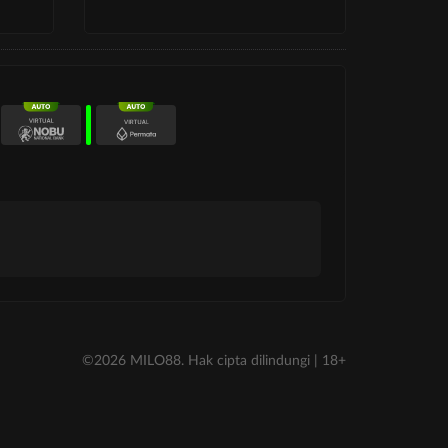
©2026 MILO88. Hak cipta dilindungi | 18+