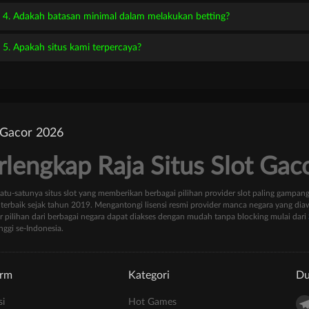
4. Adakah batasan minimal dalam melakukan betting?
5. Apakah situs kami terpercaya?
t Gacor 2026
rlengkap Raja Situs Slot Ga
! Satu-satunya situs slot yang memberikan berbagai pilihan provider slot paling gam
r terbaik sejak tahun 2019. Mengantongi lisensi resmi provider manca negara yang di
r pilihan dari berbagai negara dapat diakses dengan mudah tanpa blocking mulai dari
nggi se-Indonesia.
orm
Kategori
Du
i
Hot Games