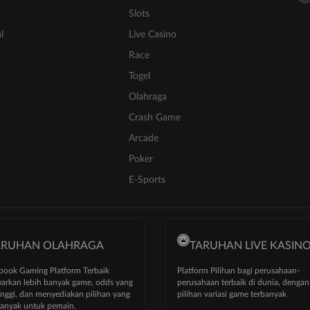
Slots
l
Live Casino
Race
Togel
Olahraga
Crash Game
Arcade
Poker
E-Sports
ARUHAN OLAHRAGA
TARUHAN LIVE KASIN
book Gaming Platform Terbaik
Platform Pilihan bagi perusahaan-
rkan lebih banyak game, odds yang
perusahaan terbaik di dunia, dengan
tinggi, dan menyediakan pilihan yang
pilihan variasi game terbanyak
banyak untuk pemain.