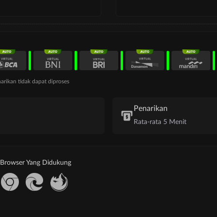
arikan tidak dapat diproses
Penarikan
Rata-rata 5 Menit
Browser Yang Didukung