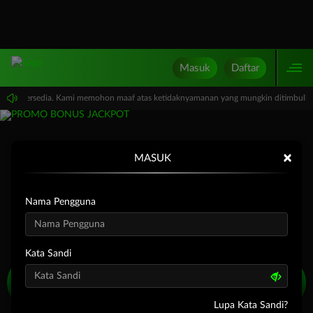
Masuk
Daftar
k akan tersedia. Kami memohon maaf atas ketidaknyamanan yang mungkin ditimbulka
×
MASUK
Nama Pengguna
JACKPOT
PLAY
Kata Sandi
IDR
12,733,472,364
Lupa Kata Sandi?