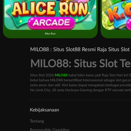
Alice Run
MILO88 : Situs Slot88 Resmi Raja Situs Slo
MILO88: Situs Slot Te
Situs Slot 2026
MILO88
bakal bikin kamu jadi Raja Slot Hari Ini
betul bahwa MILO88 bersertifikat Internasional sebagai slot gaco
extra aman dan adil. Kini kamu dapat mengakses berbagai provide
No Limit City, Jili serta Hacksaw Gaming dengan RTP winrate terti
Kebijaksanaan
Tentang
Responsible Gambling