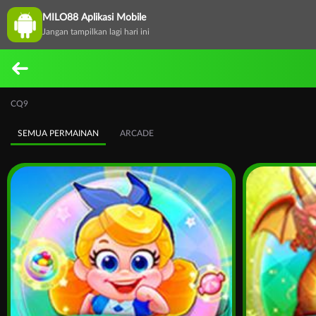
MILO88 Aplikasi Mobile
Jangan tampilkan lagi hari ini
CQ9
SEMUA PERMAINAN
ARCADE