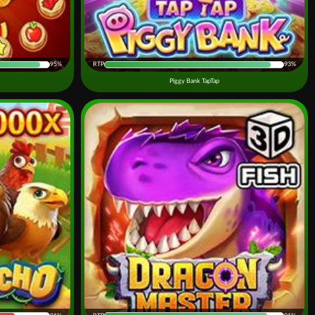
95%
RTP
93%
Piggy Bank TapTap