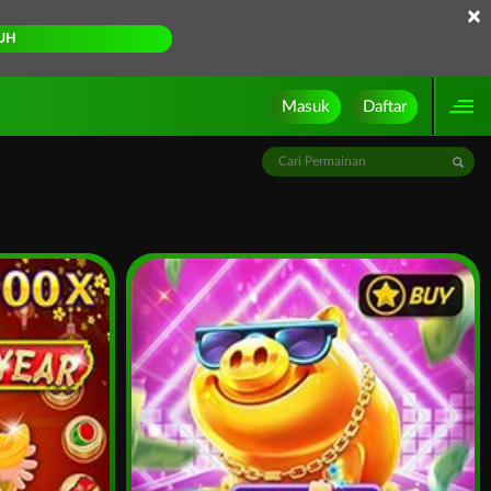
×
UH
Masuk
Daftar