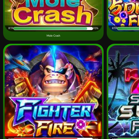
RTP
93%
RTP
Mole Crash