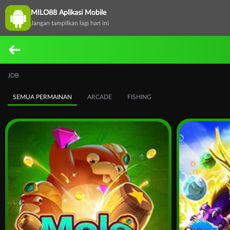
MILO88 Aplikasi Mobile
Jangan tampilkan lagi hari ini
JDB
SEMUA PERMAINAN
ARCADE
FISHING