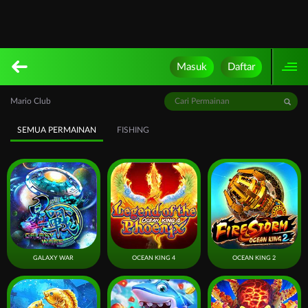
Masuk
Daftar
Mario Club
SEMUA PERMAINAN
FISHING
GALAXY WAR
OCEAN KING 4
OCEAN KING 2