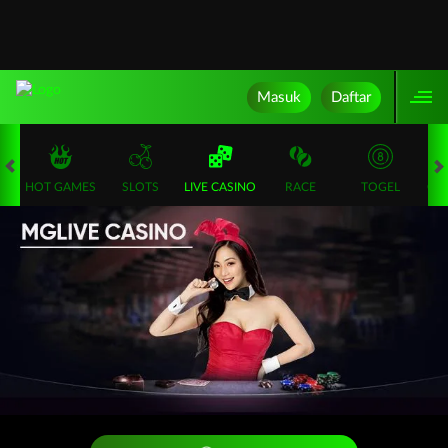
Masuk
Daftar
HOT GAMES
SLOTS
LIVE CASINO
RACE
TOGEL
OL