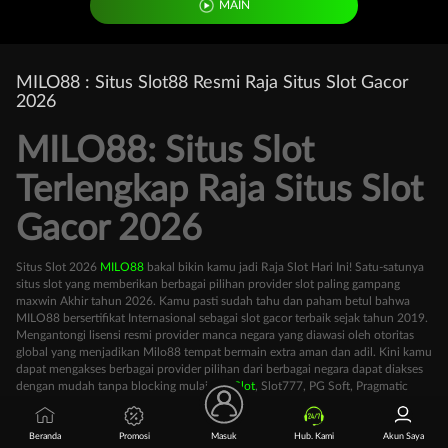
MAIN
MILO88 : Situs Slot88 Resmi Raja Situs Slot Gacor
2026
MILO88: Situs Slot
Terlengkap Raja Situs Slot
Gacor 2026
Situs Slot 2026
MILO88
bakal bikin kamu jadi Raja Slot Hari Ini! Satu-satunya
situs slot yang memberikan berbagai pilihan provider slot paling gampang
maxwin Akhir tahun 2026. Kamu pasti sudah tahu dan paham betul bahwa
MILO88 bersertifikat Internasional sebagai slot gacor terbaik sejak tahun 2019.
Mengantongi lisensi resmi provider manca negara yang diawasi oleh otoritas
global yang menjadikan Milo88 tempat bermain extra aman dan adil. Kini kamu
dapat mengakses berbagai provider pilihan dari berbagai negara dapat diakses
dengan mudah tanpa blocking mulai dari
Slot
, Slot777, PG Soft, Pragmatic
Play, Habanero, Microgaming, No Limit City, Jili serta Hacksaw Gaming dengan
RTP winrate tertinggi se-Indonesia.
Beranda
Promosi
Masuk
Hub. Kami
Akun Saya