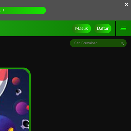
×
UH
Masuk
Daftar