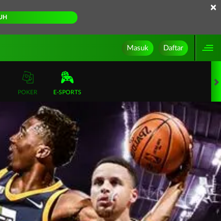
×
UH
Masuk
Daftar
POKER
E-SPORTS