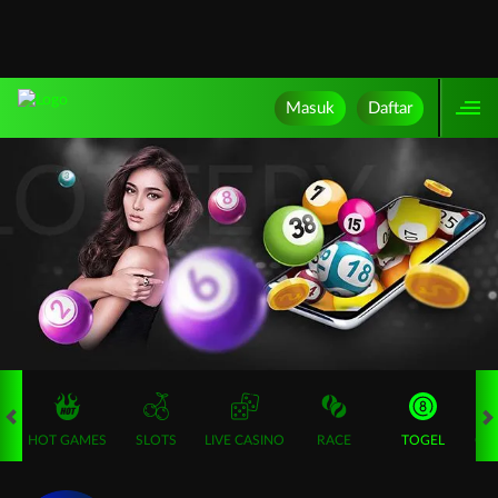
Masuk
Daftar
HOT GAMES
SLOTS
LIVE CASINO
RACE
TOGEL
OL