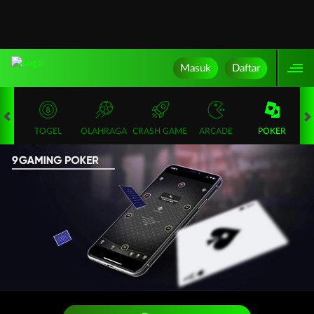
Masuk
Daftar
E
TOGEL
OLAHRAGA
CRASH GAME
ARCADE
POKER
E