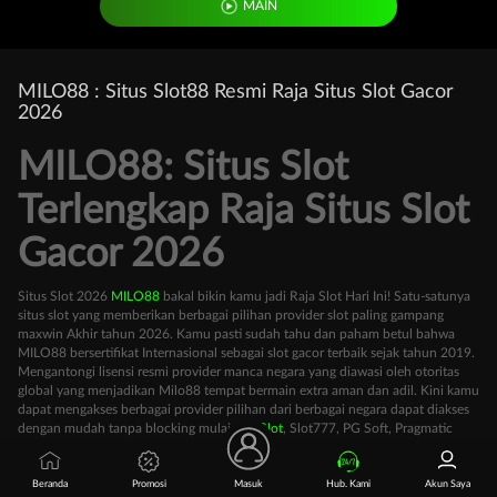
MAIN
MILO88 : Situs Slot88 Resmi Raja Situs Slot Gacor
2026
MILO88: Situs Slot
Terlengkap Raja Situs Slot
Gacor 2026
Situs Slot 2026
MILO88
bakal bikin kamu jadi Raja Slot Hari Ini! Satu-satunya
situs slot yang memberikan berbagai pilihan provider slot paling gampang
maxwin Akhir tahun 2026. Kamu pasti sudah tahu dan paham betul bahwa
MILO88 bersertifikat Internasional sebagai slot gacor terbaik sejak tahun 2019.
Mengantongi lisensi resmi provider manca negara yang diawasi oleh otoritas
global yang menjadikan Milo88 tempat bermain extra aman dan adil. Kini kamu
dapat mengakses berbagai provider pilihan dari berbagai negara dapat diakses
dengan mudah tanpa blocking mulai dari
Slot
, Slot777, PG Soft, Pragmatic
Play, Habanero, Microgaming, No Limit City, Jili serta Hacksaw Gaming dengan
RTP winrate tertinggi se-Indonesia.
Beranda
Promosi
Masuk
Hub. Kami
Akun Saya