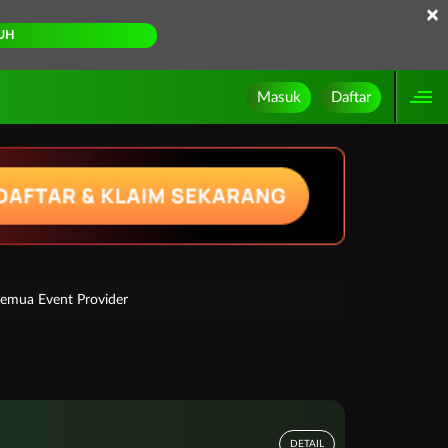
×
UH
Masuk
Daftar
emua Event Provider
DETAIL