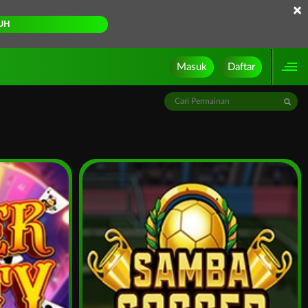
×
UH
Masuk
Daftar