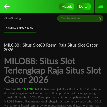
Masuk
Daftar
MicroGaming
SEMUA PERMAINAN
MILO88 : Situs Slot88 Resmi Raja Situs Slot Gacor
2026
MILO88: Situs Slot
Terlengkap Raja Situs Slot
Gacor 2026
Situs Slot 2026
MILO88
bakal bikin kamu jadi Raja Slot Hari Ini! Satu-satunya
situs slot yang memberikan berbagai pilihan provider slot paling gampang
maxwin Akhir tahun 2026. Kamu pasti sudah tahu dan paham betul bahwa
MILO88 bersertifikat Internasional sebagai slot gacor terbaik sejak tahun 2019.
Mengantongi lisensi resmi provider manca negara yang diawasi oleh otoritas