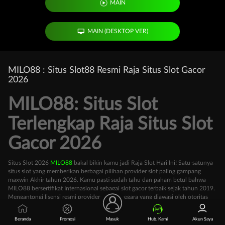
MAIN
MAIN (DESKTOP VER)
MILO88 : Situs Slot88 Resmi Raja Situs Slot Gacor
2026
MILO88: Situs Slot
Terlengkap Raja Situs Slot
Gacor 2026
Situs Slot 2026
MILO88
bakal bikin kamu jadi Raja Slot Hari Ini! Satu-satunya
situs slot yang memberikan berbagai pilihan provider slot paling gampang
maxwin Akhir tahun 2026. Kamu pasti sudah tahu dan paham betul bahwa
MILO88 bersertifikat Internasional sebagai slot gacor terbaik sejak tahun 2019.
Mengantongi lisensi resmi provider manca negara yang diawasi oleh otoritas
global yang menjadikan Milo88 tempat bermain extra aman dan adil. Kini kamu
dapat mengakses berbagai provider pilihan dari berbagai negara dapat diakses
Beranda
Promosi
Masuk
Hub. Kami
Akun Saya
dengan mudah tanpa blocking mulai dari
Slot
, Slot777, PG Soft, Pragmatic