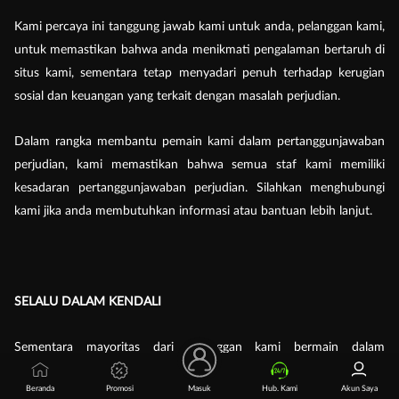
Kami percaya ini tanggung jawab kami untuk anda, pelanggan kami,
untuk memastikan bahwa anda menikmati pengalaman bertaruh di
situs kami, sementara tetap menyadari penuh terhadap kerugian
sosial dan keuangan yang terkait dengan masalah perjudian.
Dalam rangka membantu pemain kami dalam pertanggunjawaban
perjudian, kami memastikan bahwa semua staf kami memiliki
kesadaran pertanggunjawaban perjudian. Silahkan menghubungi
kami jika anda membutuhkan informasi atau bantuan lebih lanjut.
SELALU DALAM KENDALI
Sementara mayoritas dari pelanggan kami bermain dalam
kemampuan mereka namun untuk beberapa orang akan lebih sulit
Beranda
Promosi
Masuk
Hub. Kami
Akun Saya
membatasi diri. Untuk mengendalikan kebiasaan bermain anda kami