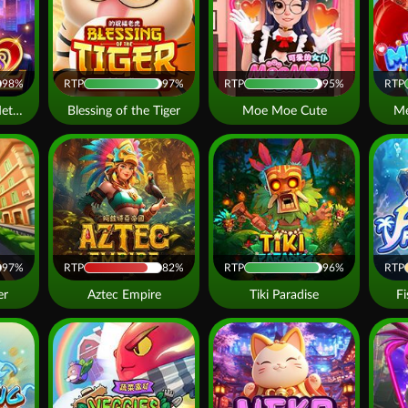
98%
RTP
97%
RTP
95%
RTP
Mafia Ways II : Metro Haven Heist
Blessing of the Tiger
Moe Moe Cute
Me
97%
RTP
82%
RTP
96%
RTP
er
Aztec Empire
Tiki Paradise
Fi