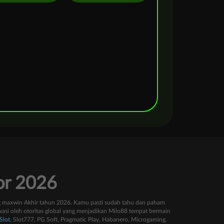
cor 2026
pang maxwin Akhir tahun 2026. Kamu pasti sudah tahu dan paham
awasi oleh otoritas global yang menjadikan Milo88 tempat bermain
Slot
, Slot777, PG Soft, Pragmatic Play, Habanero, Microgaming,