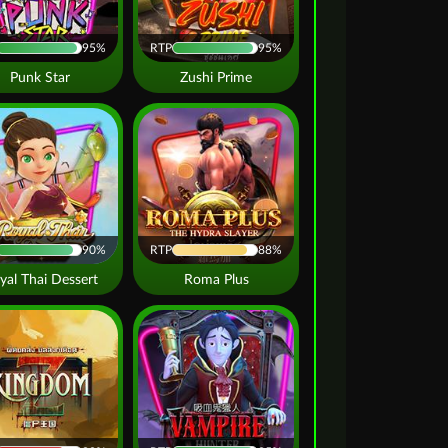
95%
RTP
95%
Punk Star
Zushi Prime
90%
RTP
88%
yal Thai Dessert
Roma Plus