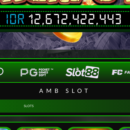
IDR
12,672,422,443
AMB SLOT
SLOTS