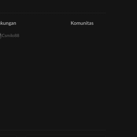
kungan
Komunitas
Csmilo88