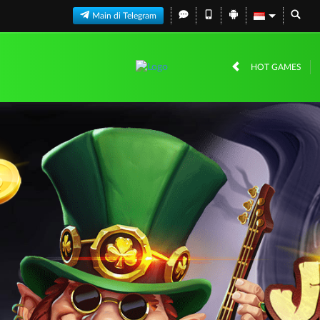
Main di Telegram
HOT GAMES