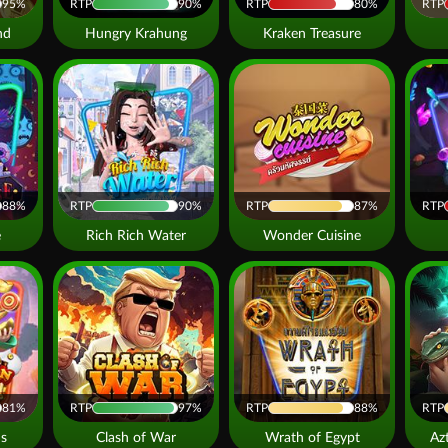
95%
RTP
90%
RTP
80%
RTP
nd
Hungry Krahung
Kraken Treasure
88%
RTP
90%
RTP
87%
RTP
e
Rich Rich Water
Wonder Cuisine
81%
RTP
97%
RTP
88%
RTP
ds
Clash of War
Wrath of Egypt
Az