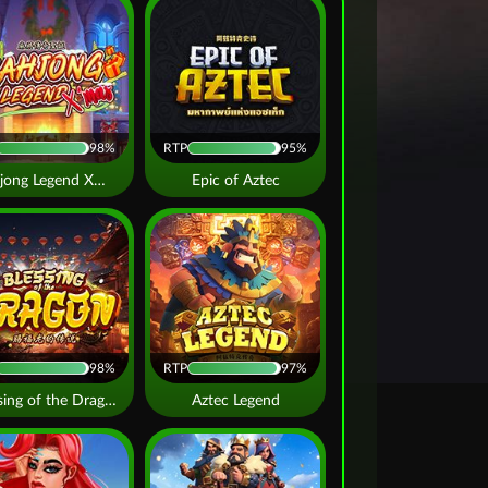
98%
RTP
95%
Mahjong Legend Xmas
Epic of Aztec
98%
RTP
97%
Blessing of the Dragon
Aztec Legend