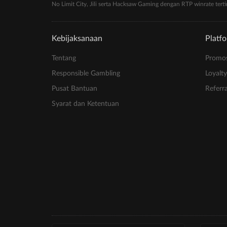
No Limit City, Jili serta Hacksaw Gaming dengan RTP winrate terti
Kebijaksanaan
Platf
Tentang
Promos
Responsible Gambling
Loyalty
Pusat Bantuan
Referra
Syarat dan Ketentuan