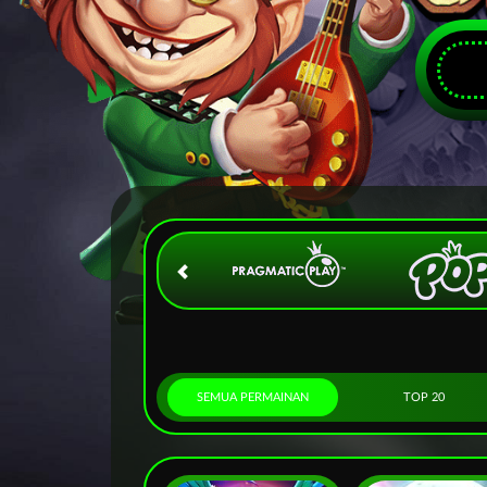
SEMUA PERMAINAN
TOP 20