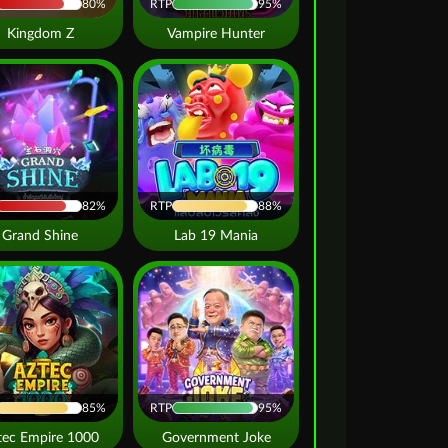
80%
RTP
95%
Kingdom Z
Vampire Hunter
82%
RTP
88%
Grand Shine
Lab 19 Mania
85%
RTP
95%
tec Empire 1000
Government Joke