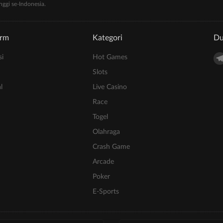
nggi se-Indonesia.
orm
Kategori
Du
i
Hot Games
Slots
l
Live Casino
Race
Togel
Olahraga
Crash Game
Arcade
Poker
E-Sports