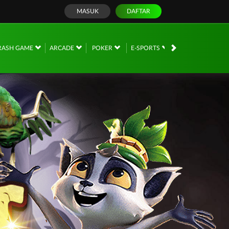
MASUK
DAFTAR
PROMOSI
RASH GAME
ARCADE
POKER
E-SPORTS