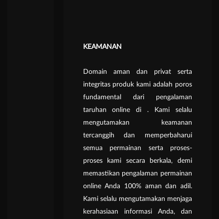
KEAMANAN
Domain aman dan privat serta
integritas produk kami adalah poros
fundamental dari pengalaman
taruhan online di
. Kami selalu
mengutamakan keamanan
tercanggih dan memperbaharui
semua permainan serta proses-
proses kami secara berkala, demi
memastikan pengalaman permainan
online Anda 100% aman dan adil.
Kami selalu mengutamakan menjaga
kerahasiaan informasi Anda, dan