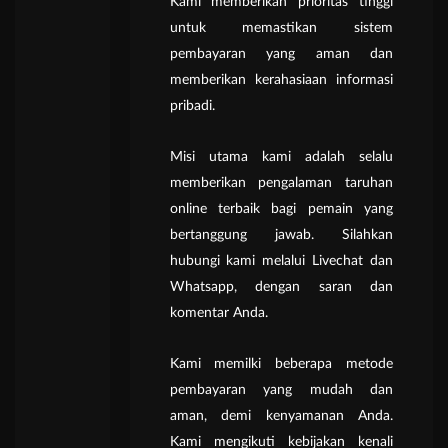
Kami memberikan prioritas tinggi
untuk memastikan sistem
pembayaran yang aman dan
memberikan kerahasiaan informasi
pribadi.
Misi utama kami adalah selalu
memberikan pengalaman taruhan
online terbaik bagi pemain yang
bertanggung jawab. Silahkan
hubungi kami melalui Livechat dan
Whatsapp, dengan saran dan
komentar Anda.
Kami memilki beberapa metode
pembayaran yang mudah dan
aman, demi kenyamanan Anda.
Kami mengikuti kebijakan kenali