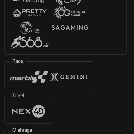
Race
Togel
Olahraga