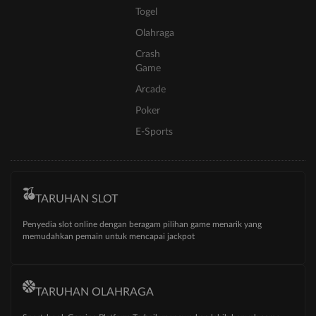
Togel
Olahraga
Crash
Game
Arcade
Poker
E-Sports
TARUHAN SLOT
Penyedia slot online dengan beragam pilihan game menarik yang
memudahkan pemain untuk mencapai jackpot
TARUHAN OLAHRAGA