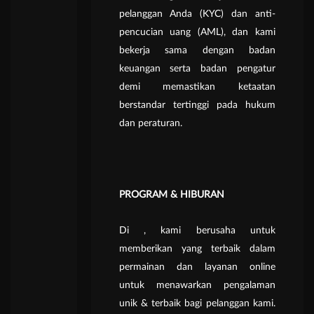
pelanggan Anda (KYC) dan anti-
pencucian uang (AML), dan kami
bekerja sama dengan badan
keuangan serta badan pengatur
demi memastikan ketaatan
berstandar tertinggi pada hukum
dan peraturan.
PROGRAM & HIBURAN
Di
, kami berusaha untuk
memberikan yang terbaik dalam
permainan dan layanan online
untuk menawarkan pengalaman
unik & terbaik bagi pelanggan kami.