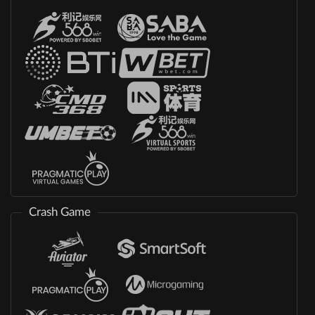
Crash Game