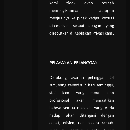
kami tidak akan pernah
membagikannya ataupun
menjualnya ke pihak ketiga, kecuali
diharuskan sesuai dengan yang
disebutkan di Kebijakan Privasi kami.
PELAYANAN PELANGGAN
Didukung layanan pelanggan 24
jam, yang tersedia 7 hari seminggu,
staf kami yang ramah dan
profesional akan memastikan
bahwa semua masalah yang Anda
hadapi akan ditangani dengan
cepat, efisien, dan secara ramah.