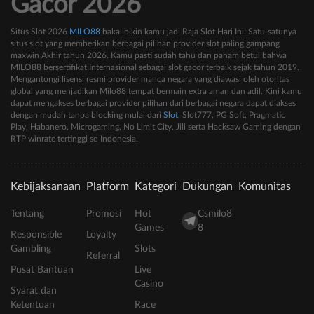
Gacor 2026
Situs Slot 2026
MILO88
bakal bikin kamu jadi Raja Slot Hari Ini! Satu-satunya
situs slot yang memberikan berbagai pilihan provider slot paling gampang
maxwin Akhir tahun 2026. Kamu pasti sudah tahu dan paham betul bahwa
MILO88 bersertifikat Internasional sebagai slot gacor terbaik sejak tahun 2019.
Mengantongi lisensi resmi provider manca negara yang diawasi oleh otoritas
global yang menjadikan Milo88 tempat bermain extra aman dan adil. Kini kamu
dapat mengakses berbagai provider pilihan dari berbagai negara dapat diakses
dengan mudah tanpa blocking mulai dari
Slot
, Slot777, PG Soft, Pragmatic
Play, Habanero, Microgaming, No Limit City, Jili serta Hacksaw Gaming dengan
RTP winrate tertinggi se-Indonesia.
Kebijaksanaan
Platform
Kategori
Dukungan
Komunitas
Tentang
Promosi
Hot
Csmilo8
Games
8
Responsible
Loyalty
Gambling
Slots
Referral
Pusat Bantuan
Live
Casino
Syarat dan
Ketentuan
Race