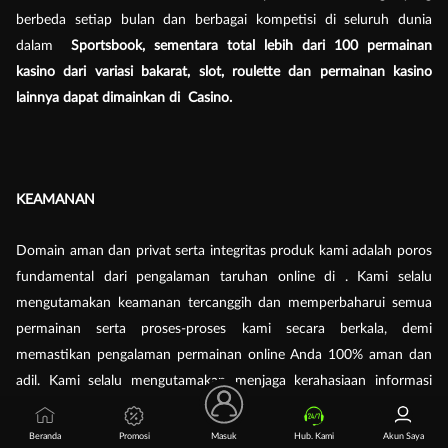
berbeda setiap bulan dan berbagai kompetisi di seluruh dunia
dalam
Sportsbook, sementara total lebih dari 100 permainan
kasino dari variasi bakarat, slot, roulette dan permainan kasino
lainnya dapat dimainkan di
Casino.
KEAMANAN
Domain aman dan privat serta integritas produk kami adalah poros
fundamental dari pengalaman taruhan online di
. Kami selalu
mengutamakan keamanan tercanggih dan memperbaharui semua
permainan serta proses-proses kami secara berkala, demi
memastikan pengalaman permainan online Anda 100% aman dan
adil. Kami selalu mengutamakan menjaga kerahasiaan informasi
Anda, dan kami tidak akan pernah membagikannya ataupun
menjualnya ke pihak ketiga, kecuali diharuskan sesuai dengan yang
Beranda
Promosi
Masuk
Hub. Kami
Akun Saya